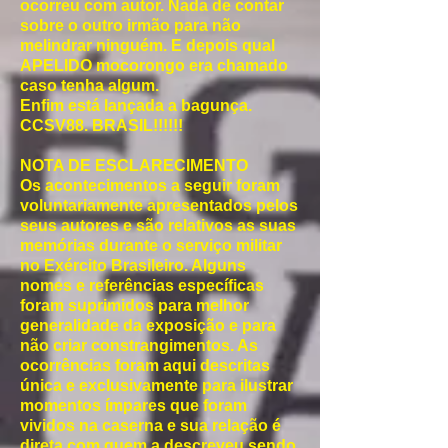
ocorreu com autor. Nada de contar
sobre o outro irmão para não
melindrar ninguém. E depois qual
APELIDO mocorongo era chamado
caso tenha algum.
Enfim está lançada a bagunça.
CCSV88. BRASIL!!!!!!
NOTA DE ESCLARECIMENTO
Os acontecimentos a seguir foram
voluntariamente apresentados pelos
seus autores e são relativos as suas
memórias durante o serviço militar
no Exército Brasileiro. Alguns
nomes e referências específicas
foram suprimidos para melhor
generalidade da exposição e para
não criar constrangimentos. As
ocorrências foram aqui descritas
única e exclusivamente para ilustrar
momentos ímpares que foram
vividos na caserna e sua relação é
direta com quem a descreveu sendo