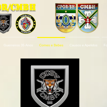
OR/CMBH
Guerreiros 35 Anos
Comes e Bebes
Causos e Apelidos
F