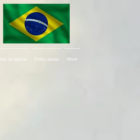
otos da época
Fotos atuais
More