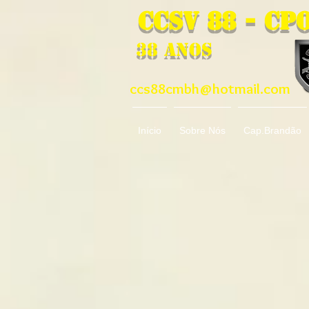
CCSv 88 - CP
38 Anos
ccs88cmbh@hotmail.com
Início
Sobre Nós
Cap.Brandão